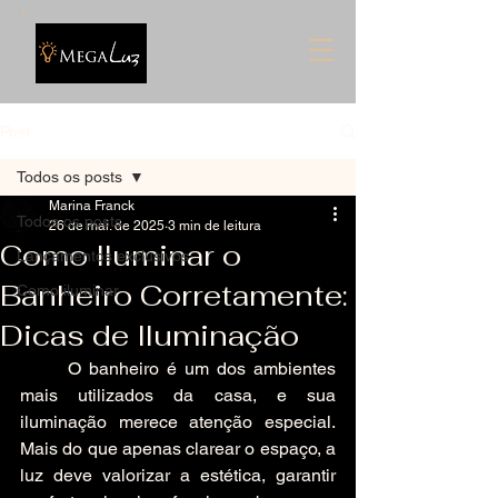
Post
Todos os posts
Marina Franck
Todos os posts
26 de mai. de 2025
3 min de leitura
Como Iluminar o
Lançamentos exclusivos
Banheiro Corretamente:
Como iluminar
Dicas de Iluminação
	O banheiro é um dos ambientes 
mais utilizados da casa, e sua 
iluminação merece atenção especial. 
Mais do que apenas clarear o espaço, a 
luz deve valorizar a estética, garantir 